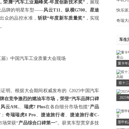
，荣膺“汽车工业巅峰奖-年度创新技术奖
”
，展现
大品牌的明星车型——
风云T11、纵横G700、星途
快乐派
出众的品控水准，
斩获“年度新车质量奖”
，实现
奇瑞大
。
车生
第三届）中国汽车工业质量大会现场
重卡年
双十二
明。根据大会期间权威发布的《2025中国汽车
202
牌在竞争激烈的燃油车市场，
荣登“
汽车品牌口碑
，
风云A9L
、
瑞虎7
Plus
在各自细分市场包揽“
产品
”；
奇瑞瑞虎8
Pro
、
捷途旅行者
、
捷途
旅行者C-
墨甲机
市场荣获“
产品综合口碑第一
”。获奖车型贯穿多技