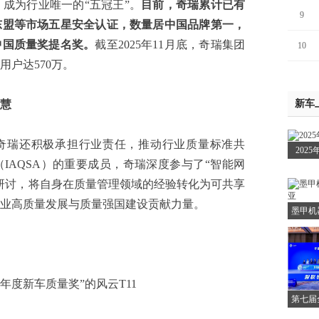
，成为行业唯一的“五冠王”。
目前
，奇瑞累计已有
9
东盟等
市场五星安全认证，
数量
居中国品牌
第一
，
中国质量奖提名奖。
截至2025年11月底，奇瑞集团
10
用户达570万。
慧
新车
瑞还积极承担行业责任，推动行业质量标准共
202
IAQSA）的重要成员，奇瑞深度参与了“智能网
研讨，将自身在质量管理领域的经验转化为可共享
业高质量发展与质量强国建设贡献力量。
墨甲机
年度新车质量奖”的风云T11
第七届