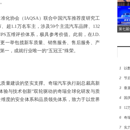
。
化协会（IAQSA）联合中国汽车推荐度研究工
、超1.1万名车主，涉及59个主流汽车品牌、132
第七届
S五维评价体系，极具参考价值。此前，在J.D.
中，奇瑞更一举包揽新车质量、销售服务、售后服务、产
第一，成就行业唯一的“五冠王”殊荣。
1
以
2
节
量建设的坚实支撑。奇瑞汽车执行副总裁高新
3
垂
体验与技术创新”双轮驱动的奇瑞全球化研发与质
4
国
全维度的安全体系和品质领先体系，致力于以世界
5
12
6
奇
7
实