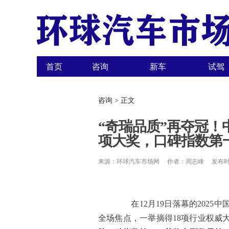
首页
咨询
新车
试驾
咨询 > 正文
“奇瑞品质”再夺冠！
项大奖，口碑指数第
来源：环球汽车市场网 作者：周志峰 发布时间：2
在12月19日落幕的2025
全场焦点，一举摘得18项行业权威