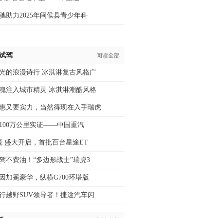
驰助力2025年闽侯县青少年科
/试驾
阅读全部
光的浪漫诗行 冰淇淋复古风格广
魂注入城市精灵 冰淇淋潮酷风格
惠又要实力，当然得现在入手瑞虎
月100万公里实证——中国重汽
境 盛大开启，首批百台星途ET
驾不费油！“多边形战士”瑞虎3
因加冕豪华，纵横G700环塔版
行越野SUV领导者！捷途汽车闪