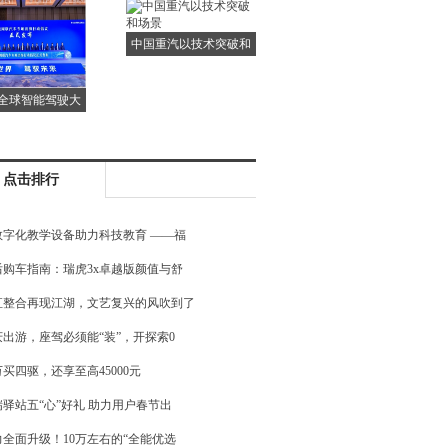
怕？
中国重汽以技术突破和
场景
全球智能驾驶大
会在
点击排行
数字化教学设备助力科技教育 ——福
后购车指南：瑞虎3x卓越版颜值与舒
直整合再现江湖，文艺复兴的风吹到了
庆出游，座驾必须能“装”，开探索0
万买四驱，还享至高45000元
瑞驿站五“心”好礼 助力用户春节出
力全面升级！10万左右的“全能优选