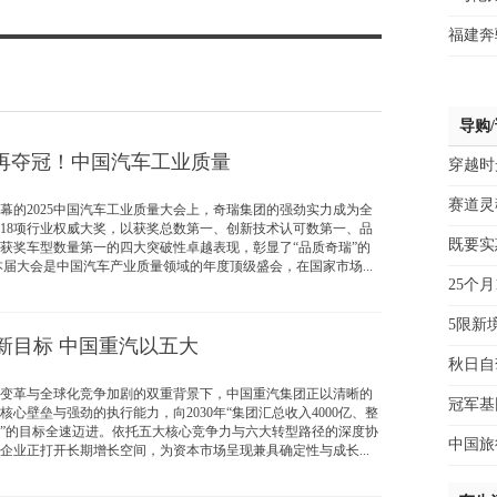
福建奔
导购
”再夺冠！中国汽车工业质量
穿越时
赛道灵
幕的2025中国汽车工业质量大会上，奇瑞集团的强劲实力成为全
18项行业权威大奖，以获奖总数第一、创新技术认可数第一、品
既要实
获奖车型数量第一的四大突破性卓越表现，彰显了“品质奇瑞”的
大会是中国汽车产业质量领域的年度顶级盛会，在国家市场...
25个
5限新
全新目标 中国重汽以五大
秋日自
革与全球化竞争加剧的双重背景下，中国重汽集团正以清晰的
冠军基
心壁垒与强劲的执行能力，向2030年“集团汇总收入4000亿、整
辆”的目标全速迈进。依托五大核心竞争力与六大转型路径的深度协
中国旅
企业正打开长期增长空间，为资本市场呈现兼具确定性与成长...