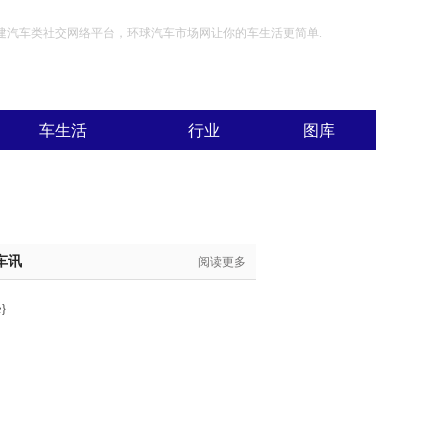
创建汽车类社交网络平台，环球汽车市场网让你的车生活更简单.
车生活
行业
图库
车讯
阅读更多