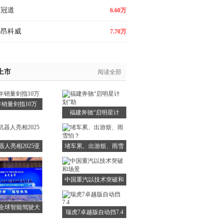
冠道
6.60万
昂科威
7.70万
上市
阅读全部
5年销量剑指10万
福建奔驰“启明星计
划”助
器人亮相2025亚
堵车累、出游烦、雨雪
怕？
中国重汽以技术突破和
场景
全球智能驾驶大
瑞虎7卓越版自动挡7.4
会在