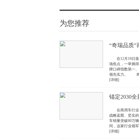
为您推荐
“奇瑞品质
在12月19日落
场焦点，一举摘得
牌口碑指数第一、
领先实力。 本届
[详细]
锚定2030
在商用车行业变
战略蓝图、坚实的核
车销量突破80万
同，这家行业领军
[详细]