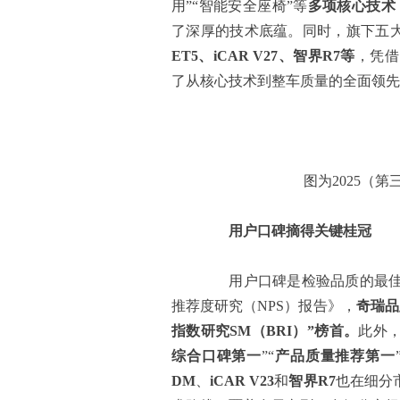
用”“智能安全座椅”等
多项核心技术
了深厚的技术底蕴。同时，旗下五
ET5、iCAR V27、智界R7
等
，凭借
了从核心技术到整车质量的全面领先
图为2025（
用户口碑摘得关键桂冠
用户口碑是检验品质的最佳证
推荐度研究（NPS）报告》，
奇瑞品
指数研究SM（BRI）
”
榜首。
此外
综合口碑
第一
”“
产品质量推荐
第一
DM
、
i
CAR V23
和
智界R7
也在细分