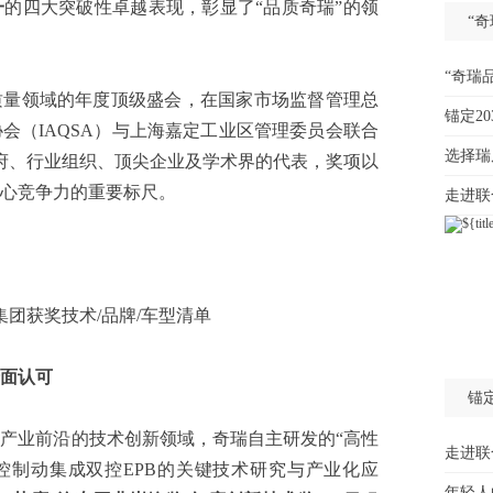
一
的四大突破性卓越表现，彰显了“品质奇瑞”的领
“
“奇瑞
领域的年度顶级盛会，在国家市场监督管理总
锚定2
会（IAQSA）与上海嘉定工业区管理委员会联合
选择瑞
政府、行业组织、顶尖企业及学术界的代表，奖项以
心竞争力的重要标尺。
走进联
集团获奖技术/品牌/车型清单
全面认可
锚
业前沿的技术创新领域，奇瑞自主研发的“高性
走进联
控制动集成双控EPB的关键技术研究与产业化应
年轻人