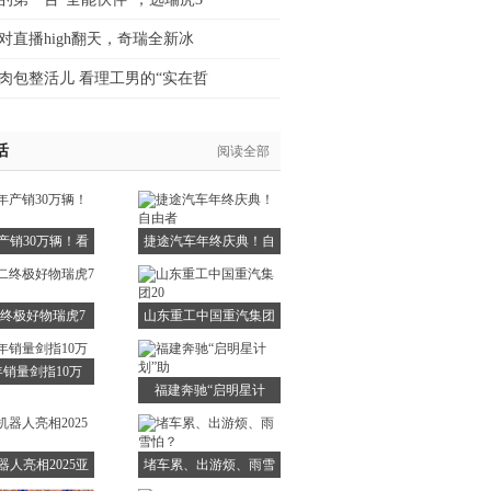
对直播high翻天，奇瑞全新冰
肉包整活儿 看理工男的“实在哲
活
阅读全部
产销30万辆！看
捷途汽车年终庆典！自
山
由者
终极好物瑞虎7
山东重工中国重汽集团
高能
20
5年销量剑指10万
福建奔驰“启明星计
划”助
器人亮相2025亚
堵车累、出游烦、雨雪