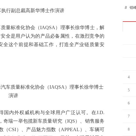
8
错峰
车执行副总裁高新华博士作演讲
9
瑞虎
量标准化协会（IAQSA）理事长徐华博士，解
10
第
出安全是用户认为的产品必备属性，在激烈竞争的
1
安全这个前提和基础工作，打造全产业链质量安
2
3
4
车质量标准化协会（IAQSA）理事长徐华博士
5
演讲
6
内外权威机构与全球用户广泛认可。在J.D.
7
究中，奇瑞一举包揽新车质量研究（IQS）、销售服务
数（CSI）、产品魅力指数（APPEAL）、车辆可
8