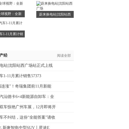
全球视野：全新
蔚来换电站|沈阳站西
QQ3
广场
车1-11月累计销
/产经
阅读全部
电站|沈阳站西广场站正式上线
1-11月累计销售57373
四连涨”！奇瑞集团前11月新能
汽汕德卡6×4新能源自卸车：全
双车惊艳广州车展，12月即将开
车不纠结，这份“全能答案”请收
比 新奢智电中型SUV丨星途E