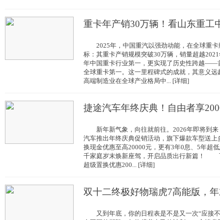
重卡年产销30万辆！看山东重工
2025年，中国重汽以强劲动能，在全球重卡
标：其重卡产销规模突破30万辆，销量超越202
年中国重卡行业第一，更实现了历史性跨越——
全球重卡第一。这一里程碑式的成就，其意义远
高端制造业在全球产业格局中... [详细]
捷途汽车年终庆典！自由者享200
新年新气象，向往就前往。2026年即将到来，
汽车推出年终庆典促销活动，旗下爆款车型送上
换现金优惠至高20000元，更有3年0息、5年
千家庭岁末焕新座驾，开启品质出行新篇！ 
超级置换优惠200... [详细]
双十二终极好物瑞虎7高能版，年
又到年底，你的日程表是不是又一次“应接不