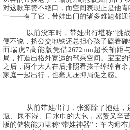
对这款车赞不绝口，而空间表现正是他青
一——有了它，带娃出门的诸多难题都迎
以前没车时，带娃出行堪称“挑战
便不说，挤公交地铁还总担心孩子磕着碰
而瑞虎7高能版凭借2672mm超长轴
局，打造出格外宽适的驾乘空间。宝宝的
之后，两个大人在后排照看孩子绰绰有余
家庭一起出行，也毫无压抑局促之感。
从前带娃出门，张源除了抱娃，还
瓶、尿不湿、口水巾的大包，累赘又辛苦
版的储物能力堪称“带娃神器”：车内遍