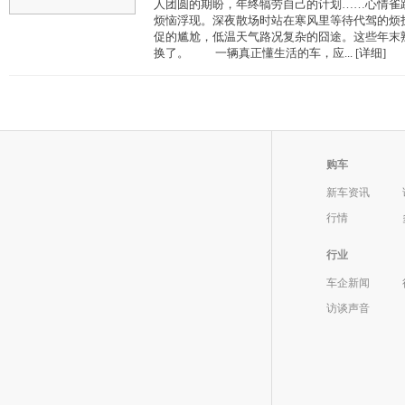
人团圆的期盼，年终犒劳自己的计划……心情雀
烦恼浮现。深夜散场时站在寒风里等待代驾的烦
促的尴尬，低温天气路况复杂的囧途。这些年末
换了。 一辆真正懂生活的车，应... [详细]
购车
新车资讯
行情
行业
车企新闻
访谈声音