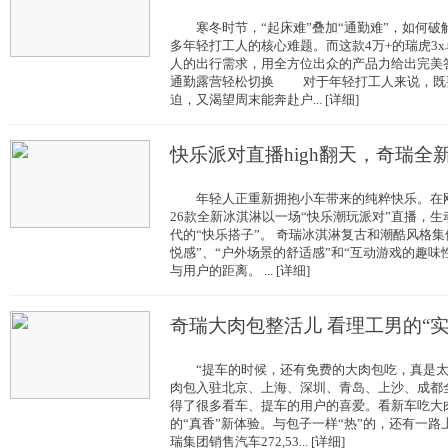
寒冬时节，“起床难”叠加“通勤难”，如何破
多年轻打工人的核心难题。而这款4万+的瑞虎3
人的出行需求，用全方位出众的产品力给出完
通勤露营轻松切换 对于年轻打工人来说，既
迫，又渴望周末能奔赴户... [详细]
快乐派对直播high翻天，奇瑞全
年轻人正重新拥抱小车带来的纯粹快乐。在刚
26款全新冰淇淋以一场“快乐潮玩派对”直播，
代的“快乐搭子”。 奇瑞冰淇淋复古和潮酷风格
悦感”、“户外场景的舒适感”和“互动游戏的趣味
与用户的距离。 ... [详细]
奇瑞大肉包整活儿 看理工男的“
“提车的时候，还有免费的大肉包吃，真是
肉包入驻北京、上海、深圳、青岛、上沙、成都
得了很多看车、提车的用户的喜爱。看新车吃大
的“真香”新体验。与包子一样“热”的，还有一路
瑞集团销售汽车272,53... [详细]