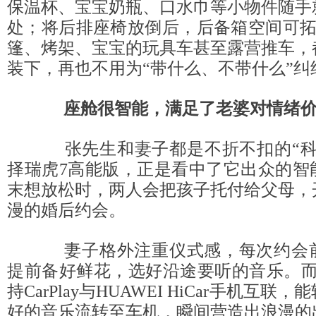
保温杯、宝宝奶瓶、口水巾等小物件随手
处；将后排座椅放倒后，后备箱空间可拓展
篷、烤架、宝宝的玩具车甚至露营推车，
装下，再也不用为“带什么、不带什么”纠
座舱很智能
，
满足了老婆对情绪
张先生和妻子都是不折不扣的“科
择瑞虎7高能版，正是看中了它出众的智
末想放松时，两人会把孩子托付给父母，
漫的婚后约会。
妻子格外注重仪式感，每次约会前
提前备好鲜花，选好沿途要听的音乐。而
持CarPlay与HUAWEI HiCar手机互
好的音乐流转至车机，瞬间营造出浪漫的