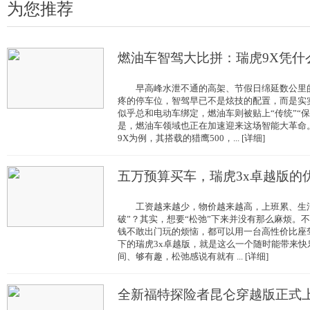
为您推荐
燃油车智驾大比拼：瑞虎9X凭什
早高峰水泄不通的高架、节假日绵延数公里的
疼的停车位，智驾早已不是炫技的配置，而是实
似乎总和电动车绑定，燃油车则被贴上“传统”“
是，燃油车领域也正在加速迎来这场智能大革
9X为例，其搭载的猎鹰500，... [详细]
五万预算买车，瑞虎3x卓越版的
工资越来越少，物价越来越高，上班累、生活
破”？其实，想要“松弛”下来并没有那么麻烦。
钱不敢出门玩的烦恼，都可以用一台高性价比座
下的瑞虎3x卓越版，就是这么一个随时能带来
间、够有趣，松弛感说有就有 ... [详细]
全新福特探险者昆仑穿越版正式