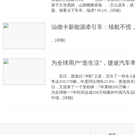
孩子久坐易躁，山路蜿蜒多险……怎么选车，成
题。细看当下车市，瑞虎7 PLUS... [详细]
汕德卡新能源牵引车：续航不慌
... [详细]
为全球用户“造生活”，捷途汽车
近日，捷途以“冲刺”之姿，交出了一份令人瞩
售达459,578辆，年度同比增长22.0%；更值得
日，又迎来了一个里程碑：7年累销200万辆
为全球唯一7年时间达成200万销量的中国汽车
中强... [详细]