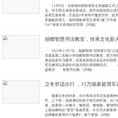
11月6日，全新福特探险者昆仑穿越版正式上市
元。作为昆仑谱系全新成员，新车在延续昆仑谱
采用五座布局，打造近6平米纯平魔变空间，提
穿越版的加入，福特探险者昆仑谱系“越”力升级
5/6/7座多元布局的车型系... [详细]
捐赠智慧书法教室，传承文化薪
2025年11月7日，福建奔驰“启明星计划”
尤溪县第二实验小学捐赠智慧书法教室，助力传
溪县副县长冯素萍、尤溪县慈善总会会长纪优梓
官孔晓等以及师生代表共同出席捐赠仪式。 
益模式 智慧书法教... [详细]
立冬舒适出行 ，15万级家庭用车
随着立冬的到来，出行有车没车完全是两种体
学、上下班，或者遇到刮风下雨天的时候，出门
候，如果有一台够大、够舒适、够智能、够强悍的
上就会瞬间从“受苦”变成享受。今天为大家推荐
品牌爆款家用SUV瑞虎9，接下来我... [详细]