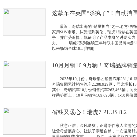
这款车在英国“杀疯了”！自动挡
最近，奇瑞出海的“销量担当”之一瑞虎7再拓
家用SUV市场。从芜湖到英伦，瑞虎7能够在英
争，并广受追捧，既证明了产品本身的过硬实力，
力。 瑞虎7系列连续三年蝉联中国品牌A级SU
以来畅销全球10... [详细]
10月月销16.9万辆！奇瑞品牌销
2025年10月份，奇瑞集团销售汽车281,161辆
奇瑞集团累计销售汽车2,288,929辆，同比增长
其中，奇瑞汽车10月份销售汽车263,466辆
样乘势而上，10月份销售169,696辆，1-10月份累..
省钱又暖心！瑞虎7 PLUS 8.2
秋意正浓，金风送爽，正是陪伴家人出游的好
让父母舒展身心、让孩子亲近自然，一次温馨舒
里最好的相聚方式。 然而，全家出行亦面临