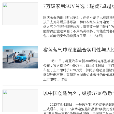
7万级家用SUV首选！瑞虎7卓越
国庆长假的倒计时已响起，你是不是早已在脑海
孩子去郊外看层林尽染，和好友组队去海边追日
烟火气？但无论哪段旅程，都需要一辆 “懂行” 
能撑得起旅途体面；不用高调张扬，却能应对各
包，却能把安全稳稳攥在手里。2... [详细]
睿蓝蓝气球深度融合实用性与人
9月13日，睿蓝汽车全新A00级纯电车型睿
公布，官方指导价4.69万元，截止9月30日，下订
车金，上市限时价4.29万元，并同步启动全国
微型纯电市场，重新定义城市短途出行的价值
上市限时... [详细]
以中国创造为名，纵横G700致敬
2025年9月28日，一座改写世界桥梁史的超
正式通车。同日，“豪华电混越野品牌”纵横的首款
座“世界第一高桥”的历史性同框，并见证了这