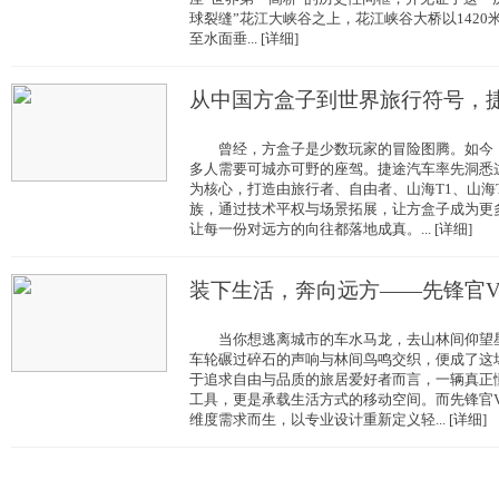
球裂缝”花江大峡谷之上，花江峡谷大桥以1420
至水面垂... [详细]
从中国方盒子到世界旅行符号，
曾经，方盒子是少数玩家的冒险图腾。如今，
多人需要可城亦可野的座驾。捷途汽车率先洞悉
为核心，打造由旅行者、自由者、山海T1、山海
族，通过技术平权与场景拓展，让方盒子成为更
让每一份对远方的向往都落地成真。... [详细]
装下生活，奔向远方——先锋官
当你想逃离城市的车水马龙，去山林间仰望星
车轮碾过碎石的声响与林间鸟鸣交织，便成了这
于追求自由与品质的旅居爱好者而言，一辆真正
工具，更是承载生活方式的移动空间。而先锋官
维度需求而生，以专业设计重新定义轻... [详细]