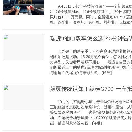
9月25日，都市科技智混轿车——全新领克07
出126长续航Max、126长续航Ultra、126长续航
限时价13.98万元起。同时，全新领克07EM-
礼、选配礼、金融礼、智行礼、补能礼、无忧臻享礼、
瑞虎9油电双车怎么选？5分钟告
金九银十的购车季，不少家庭正琢磨着换辆S
选燃油还是混动。15-20万这个价位，怎么挑才
力类型，关键看用着顺不顺心——最适合自己的
们以最近上市的瑞虎9及瑞虎9高性能版油电双
与舒适性的瑞虎9与兼顾油耗... [详细]
颠覆传统认知！纵横G700“一车
10月的北京越野小镇，专业级C线场地上尘土
正以稳健姿态碾过连续炮弹坑，登顶45度坡，
等极端路况的考验——这是“豪华越野新坐标”纵横
场。在这场全场景试炼中，G700的颠覆级实力
能、舒适驾乘体验与智... [详细]