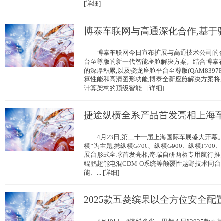
[详细]
博泰车联网与高通深化合作,基于
博泰车联网今日宣布扩展与高通技术公司的合
台至尊版的新一代智能座舱解决方案。结合博泰
的深厚积累,以及骁龙座舱平台至尊版(QAM8397
算性能和高清图形功能,博泰全新座舱解决方案
计算架构的顶级智能... [详细]
捷途纵横全系产品首发亮相上海
4月23日,第二十一届上海国际车展盛大开幕。
横”为主题,携纵横G700、纵横G900、纵横F70
展台形式全球首发亮相,奇瑞自研两栖专用航行
鲲鹏超能电混CDM-O系统等颠覆性越野技术同台
能、... [详细]
2025款五菱缤果以全方位安全配