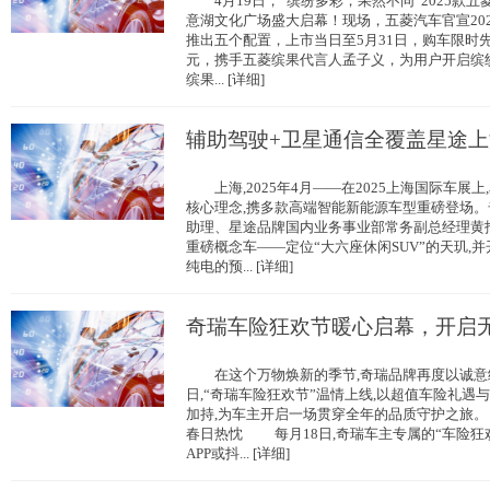
4月19日，“缤纷多彩，果然不同”2025款
意湖文化广场盛大启幕！现场，五菱汽车官宣20
推出五个配置，上市当日至5月31日，购车限时先享置
元，携手五菱缤果代言人孟子义，为用户开启缤
缤果... [详细]
辅助驾驶+卫星通信全覆盖星途
上海,2025年4月——在2025上海国际车展上
核心理念,携多款高端智能新能源车型重磅登场
助理、星途品牌国内业务事业部常务副总经理黄
重磅概念车——定位“大六座休闲SUV”的天玑,并
纯电的预... [详细]
奇瑞车险狂欢节暖心启幕，开启
在这个万物焕新的季节,奇瑞品牌再度以诚意续
日,“奇瑞车险狂欢节”温情上线,以超值车险礼遇与
加持,为车主开启一场贯穿全年的品质守护之旅
春日热忱 每月18日,奇瑞车主专属的“车险狂
APP或抖... [详细]