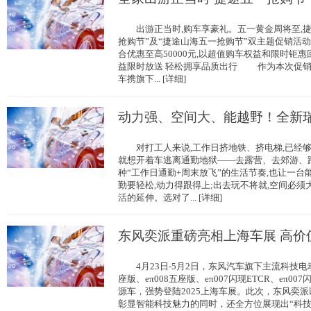
出游正当时,购车享豪礼。五一黄金周将至,捷
抢购节”及“捷途山海五一抢购节”双主题促销活动
合优惠至高50000元,以超值购车权益和限时
益限时放送 轻松拥享品质出行 作为本次促销
车携旗下... [详细]
动力强、空间大、能越野！全新瑞
对打工人来说,工作日挤地铁、挤电梯,已经够
就想开着车逃离通勤地狱——去露营、去郊游、
种“工作日通勤+周末放飞”的生活节奏,也让一台能
勤要轻松,动力得跟得上;出去玩不将就,空间必须
活的延伸。选对了... [详细]
东风奕派重磅亮相上海车展 高价
4月23日-5月2日，东风汽车旗下主流科技电动
座版、eπ008五座版、eπ007闪现ETCR、eπ0
源车，强势登陆2025上海车展。此次，东风奕
彰显智能科技魅力的同时，还全方位展现出“科技、